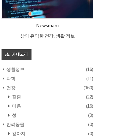
Newsmaru
삶의 유익한 건강, 생활 정보
카테고리
생활정보
(16)
과학
(11)
건강
(160)
질환
(22)
미용
(16)
성
(9)
반려동물
(0)
강아지
(0)