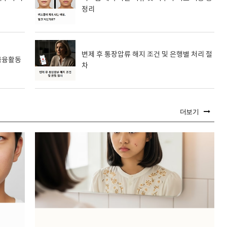
정리
변제 후 통장압류 해지 조건 및 은행별 처리 절
 금융활동
차
더보기