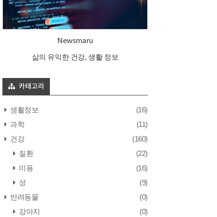
Newsmaru
삶의 유익한 건강, 생활 정보
카테고리
생활정보
(16)
과학
(11)
건강
(160)
질환
(22)
미용
(16)
성
(9)
반려동물
(0)
강아지
(0)