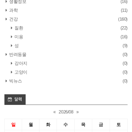
생활정보
(16)
과학
(11)
건강
(160)
질환
(22)
미용
(16)
성
(9)
반려동물
(0)
강아지
(0)
고양이
(0)
빅뉴스
(0)
달력
«
2026/08
»
일
월
화
수
목
금
토