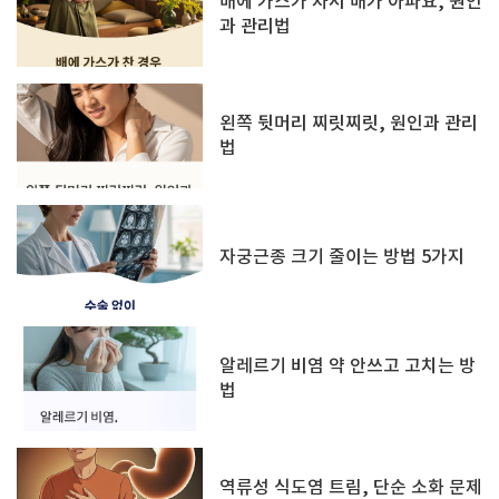
배에 가스가 차서 배가 아파요, 원인
과 관리법
왼쪽 뒷머리 찌릿찌릿, 원인과 관리
법
자궁근종 크기 줄이는 방법 5가지
알레르기 비염 약 안쓰고 고치는 방
법
역류성 식도염 트림, 단순 소화 문제