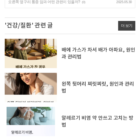
오른쪽 옆구리 통증 암과 어떤 관련이 있을까?
2025.05.30
(0)
'건강/질환' 관련 글
더 보기
배에 가스가 차서 배가 아파요, 원인
과 관리법
왼쪽 뒷머리 찌릿찌릿, 원인과 관리
법
알레르기 비염 약 안쓰고 고치는 방
법