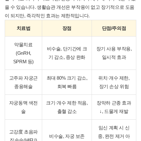
을 수 있습니다. 생활습관 개선은 부작용이 없고 장기적으로 도움
이 되지만, 즉각적인 효과는 제한적입니다.
치료법
장점
단점/주의점
약물치료
비수술, 단기간에 크
장기 사용 부작용,
(GnRH,
기 감소, 증상 완화
일시적 효과
SPRM 등)
고주파 자궁근
최대 80% 크기 감소,
위치·개수 제한,
종용해술
회복 빠름
장기 손상 위험
자궁동맥 색전
크기·개수 제한 적음,
장막하 근종 효과
술
출혈 감소
↓, 드물게 재발
임신 계획 시 신
고강度 초음파
비수술, 자궁 보존
중, 완전 제거 아
집속술(HIFU)