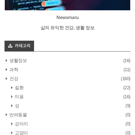
Newsmaru
삶의 유익한 건강, 생활 정보
카테고리
생활정보
(16)
과학
(11)
건강
(160)
질환
(22)
미용
(16)
성
(9)
반려동물
(0)
강아지
(0)
고양이
(0)