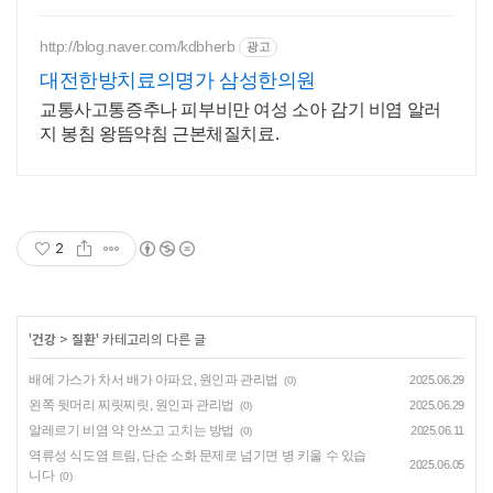
http://blog.naver.com/kdbherb
광고
대전한방치료의명가 삼성한의원
교통사고통증추나 피부비만 여성 소아 감기 비염 알러
지 봉침 왕뜸약침 근본체질치료.
2
'
건강
>
질환
' 카테고리의 다른 글
배에 가스가 차서 배가 아파요, 원인과 관리법
2025.06.29
(0)
왼쪽 뒷머리 찌릿찌릿, 원인과 관리법
2025.06.29
(0)
알레르기 비염 약 안쓰고 고치는 방법
2025.06.11
(0)
역류성 식도염 트림, 단순 소화 문제로 넘기면 병 키울 수 있습
2025.06.05
니다
(0)