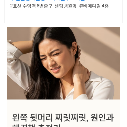
2호선 수영역 8번출구, 센텀병원옆. 큐비메디컬 4층.