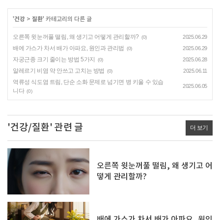
'
건강
>
질환
' 카테고리의 다른 글
오른쪽 윗눈꺼풀 떨림, 왜 생기고 어떻게 관리할까?
2025.06.29
(0)
배에 가스가 차서 배가 아파요, 원인과 관리법
2025.06.29
(0)
자궁근종 크기 줄이는 방법 5가지
2025.06.28
(0)
알레르기 비염 약 안쓰고 고치는 방법
2025.06.11
(0)
역류성 식도염 트림, 단순 소화 문제로 넘기면 병 키울 수 있습
2025.06.05
니다
(0)
'건강/질환' 관련 글
더 보기
오른쪽 윗눈꺼풀 떨림, 왜 생기고 어
떻게 관리할까?
배에 가스가 차서 배가 아파요, 원인