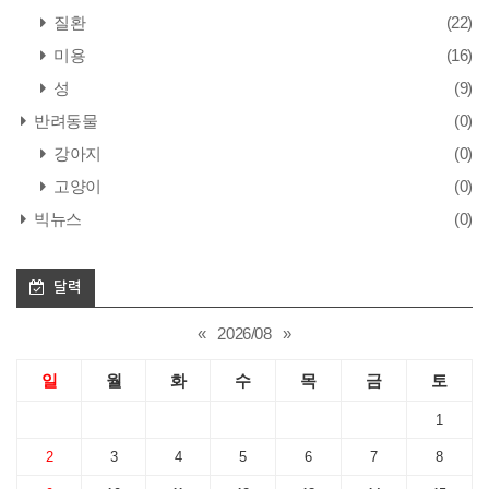
질환
(22)
미용
(16)
성
(9)
반려동물
(0)
강아지
(0)
고양이
(0)
빅뉴스
(0)
달력
«
2026/08
»
일
월
화
수
목
금
토
1
2
3
4
5
6
7
8