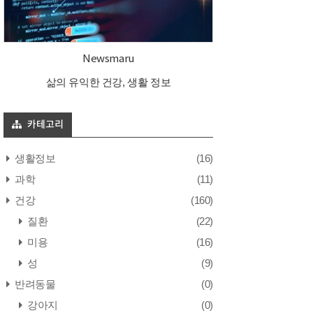
Newsmaru
삶의 유익한 건강, 생활 정보
카테고리
생활정보
(16)
과학
(11)
건강
(160)
질환
(22)
미용
(16)
성
(9)
반려동물
(0)
강아지
(0)