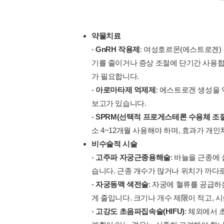
약물치료
-
GnRH 작용제
: 여성호르몬(에스트로겐)
기를 줄이거나 증상 조절에 단기간 사용합니
가 필요합니다.
-
아로마타제 억제제
: 에스트로겐 생성을 
보고가 있습니다.
-
SPRM(선택적 프로게스테론 수용체 조
소 4~12개월 사용해야 하며, 효과가 개인
비수술적 시술
-
고주파 자궁근종용해술
: 바늘을 근종에
습니다. 근종 개수가 많거나 위치가 까다
-
자궁동맥 색전술
: 자궁에 혈류를 공급하
게 줄입니다. 크기나 개수 제限이 적고, 
-
고강도 초음파집속술(HIFU)
: 체외에서