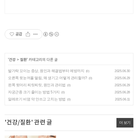
공감
'
건강
>
질환
' 카테고리의 다른 글
발가락 꼬이는 증상, 원인과 해결법부터 예방까지
2025.06.30
(0)
오른쪽 윗눈꺼풀 떨림, 왜 생기고 어떻게 관리할까?
2025.06.29
(0)
왼쪽 뒷머리 찌릿찌릿, 원인과 관리법
2025.06.29
(0)
자궁근종 크기 줄이는 방법 5가지
2025.06.28
(0)
알레르기 비염 약 안쓰고 고치는 방법
2025.06.11
(0)
'건강/질환' 관련 글
더 보기