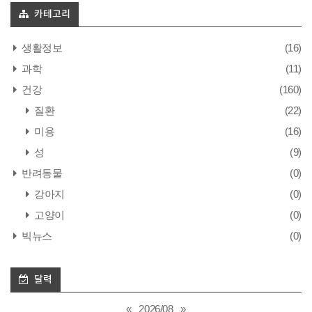
카테고리
생활정보
(16)
과학
(11)
건강
(160)
질환
(22)
미용
(16)
성
(9)
반려동물
(0)
강아지
(0)
고양이
(0)
빅뉴스
(0)
달력
«
2026/08
»