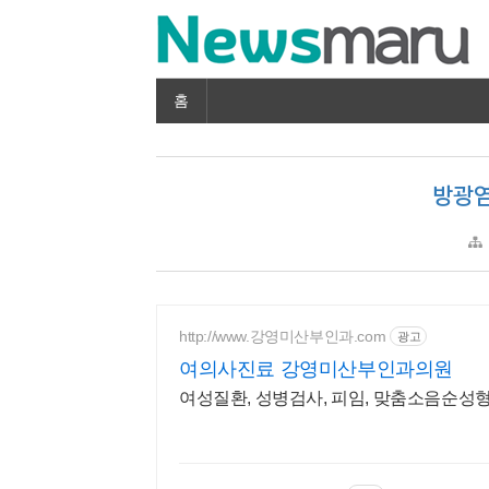
홈
방광염
http://www.강영미산부인과.com
광고
여의사진료 강영미산부인과의원
여성질환, 성병검사, 피임, 맞춤소음순