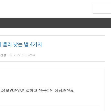
 빨리 낫는 법 4가지
건강
2022. 8. 9. 22:04
성형,성모안과옆,친절하고 전문적인 상담과진료