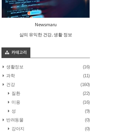
Newsmaru
삶의 유익한 건강, 생활 정보
카테고리
생활정보
(16)
과학
(11)
건강
(160)
질환
(22)
미용
(16)
성
(9)
반려동물
(0)
강아지
(0)