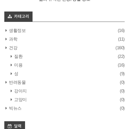
카테고리
생활정보
(16)
과학
(11)
건강
(160)
질환
(22)
미용
(16)
성
(9)
반려동물
(0)
강아지
(0)
고양이
(0)
빅뉴스
(0)
달력