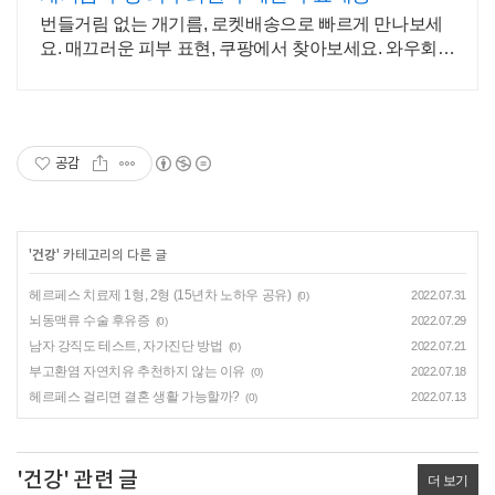
번들거림 없는 개기름, 로켓배송으로 빠르게 만나보세
요. 매끄러운 피부 표현, 쿠팡에서 찾아보세요. 와우회원
은 30일 무료반품.
공감
'
건강
' 카테고리의 다른 글
헤르페스 치료제 1형, 2형 (15년차 노하우 공유)
2022.07.31
(0)
뇌동맥류 수술 후유증
2022.07.29
(0)
남자 강직도 테스트, 자가진단 방법
2022.07.21
(0)
부고환염 자연치유 추천하지 않는 이유
2022.07.18
(0)
헤르페스 걸리면 결혼 생활 가능할까?
2022.07.13
(0)
'건강' 관련 글
더 보기