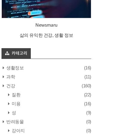
Newsmaru
삶의 유익한 건강, 생활 정보
카테고리
생활정보
(16)
과학
(11)
건강
(160)
질환
(22)
미용
(16)
성
(9)
반려동물
(0)
강아지
(0)