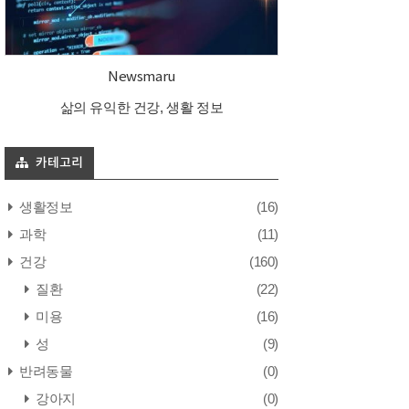
Newsmaru
삶의 유익한 건강, 생활 정보
카테고리
생활정보
(16)
과학
(11)
건강
(160)
질환
(22)
미용
(16)
성
(9)
반려동물
(0)
강아지
(0)