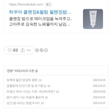
https://hemekolab.com
광고
하우아 클렌징&필링 필렌징밤
NEW 클렌징 대란템 GET
클렌징 밤으로 메이크업을 녹여주고,
고마주로 깊숙한 노폐물까지 남김없
이 흡착!
공감
'
건강
' 카테고리의 다른 글
정력에 좋은 영양제 종류
2023.04.15
(1)
공황장애 진단기준 및 초기증상
2023.04.13
(0)
트림이 계속 나오는 이유, 개선하려면?
2023.04.02
(0)
땀이 많이 나는 체질에 좋은약
2023.04.01
(0)
성인 열 내리는 방법 4가지
2023.03.07
(0)