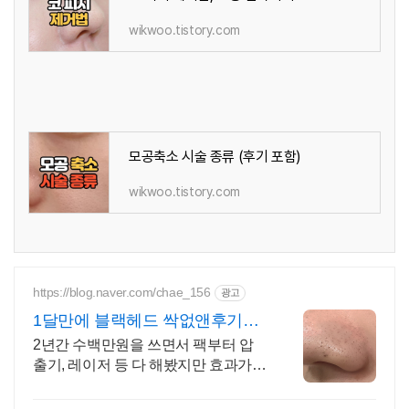
wikwoo.tistory.com
모공축소 시술 종류 (후기 포함)
wikwoo.tistory.com
https://blog.naver.com/chae_156
광고
1달만에 블랙헤드 싹없앤후기
(시술X)
2년간 수백만원을 쓰면서 팩부터 압
출기, 레이저 등 다 해봤지만 효과가
없더라고요