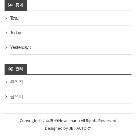
통계
Total :
Today :
Yesterday :
관리
관리자
글쓰기
Copyright © 뉴스마루(News maru) All Rights Reserved
Designed by
JB FACTORY