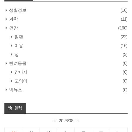
생활정보
(16)
과학
(11)
건강
(160)
질환
(22)
미용
(16)
성
(9)
반려동물
(0)
강아지
(0)
고양이
(0)
빅뉴스
(0)
달력
«
2026/08
»