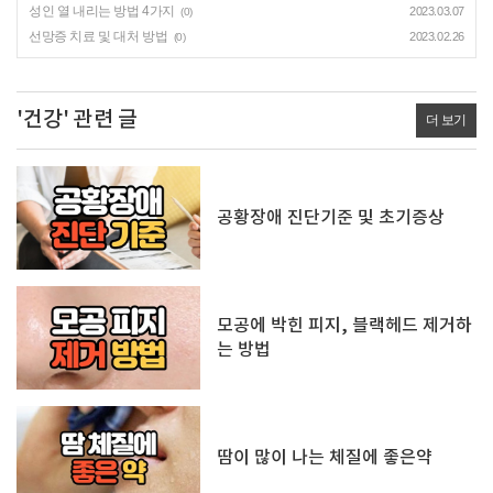
성인 열 내리는 방법 4가지
2023.03.07
(0)
선망증 치료 및 대처 방법
2023.02.26
(0)
'건강' 관련 글
더 보기
공황장애 진단기준 및 초기증상
모공에 박힌 피지, 블랙헤드 제거하
는 방법
땀이 많이 나는 체질에 좋은약