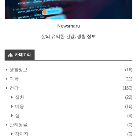
Newsmaru
삶의 유익한 건강, 생활 정보
카테고리
생활정보
(16)
과학
(11)
건강
(160)
질환
(22)
미용
(16)
성
(9)
반려동물
(0)
강아지
(0)