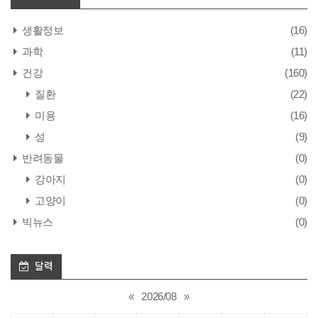
생활정보
(16)
과학
(11)
건강
(160)
질환
(22)
미용
(16)
성
(9)
반려동물
(0)
강아지
(0)
고양이
(0)
빅뉴스
(0)
달력
«
2026/08
»