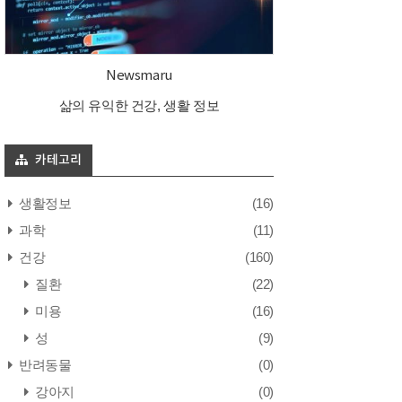
Newsmaru
삶의 유익한 건강, 생활 정보
카테고리
생활정보
(16)
과학
(11)
건강
(160)
질환
(22)
미용
(16)
성
(9)
반려동물
(0)
강아지
(0)