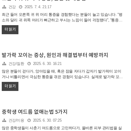
제일까?피부과 여드름 치료법, 무엇이 다를까?치료 비용 비교, 합리적으로
건강
2025. 7. 4. 21:17
선택하는 법여드름 계속 나는 이유, 꼭 알아야 할 원인여드름이 왜..
최근 들어 오른쪽 귀 위 머리 통증을 경험했다는 분들이 늘고 있습니다. “평
소와 달리 귀 위쪽 머리가 뻐근하고 쑤시는 느낌이 들어 걱정됐다”, “통증이
반복돼 병원을 찾았다”는 후기가 많습니다. 오른쪽 귀 위 머리 통증은 다양
더 읽기
한 원인에서 발생할 수 있어 원인별 특징과 관리법을 정확히 아는 것이 중
요합니다. 이 글에서는 오른쪽 귀 위 머리 통증의 주요 원인, 증상별 특징,
관리와 예방법, 그리고 실생활에 도움이 되는 팁까지 자세히 설명해 보겠습
니다.오른쪽 귀 위 머리 통증의 대표적인 원인오른쪽 귀 위 머리 통증은 근
육 긴장, 신경통, 편두통, 귀 질환 등 여러 가지 원인에서 나타날 수 있습니
발가락 꼬이는 증상, 원인과 해결법부터 예방까지
다. 목과 어깨 근육이 뭉치면 해당 부위까지 통증이 퍼질 수 있고, 스트레스
건강/질환
2025. 6. 30. 16:21
나 피로, 잘못된 자세로 인한 근육통도 흔..
많은 분들이 걷다가, 앉아있을 때, 혹은 잠을 자다가 갑자기 발가락이 꼬이
거나 비틀리면서 극심한 통증을 겪은 경험이 있습니다. 실제로 발가락 꼬임
을 경험한 분들은 “발가락이 제멋대로 뒤틀리면서 너무 아팠다”, “몇 분간 움
더 읽기
직일 수 없어 당황했다”는 후기를 남깁니다.발가락 꼬임은 일시적인 근육
경련(쥐)에서부터 신경, 혈관, 구조적 문제까지 다양한 원인으로 나타날 수
있습니다. 오늘은 발가락 꼬임 증상의 원인, 관리법, 예방법, 연관 질환까지
꼼꼼히 정리해드릴 예정입니다.발가락 꼬임 증상, 왜 생길까? 주요 원인 분
석“갑자기 발가락이 꼬이거나 비틀릴 때, 대체 왜 이런 일이 생기는 걸
중학생 여드름 없애는법 5가지
까?”라는 질문을 많이 받습니다. 발가락 꼬임은 주로 근육의 급격한 수축과
건강/미용
2025. 6. 30. 07:25
이완이 제대로 이루어지지 않아 발생합니다. 근육 ..
많은 중학생들이 사춘기 여드름으로 고민하다가, 올바른 피부 관리법을 실