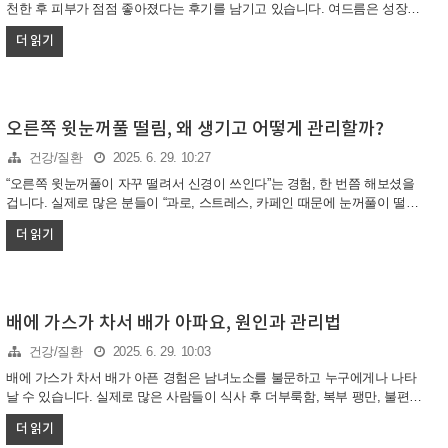
천한 후 피부가 점점 좋아졌다는 후기를 남기고 있습니다. 여드름은 성장기
청소년에게 흔히 나타나는 피부 문제로, 올바른 관리법만 실천해도 충분히
더 읽기
개선할 수 있습니다. 이 글에서는 중학생 여드름을 효과적으로 관리하고 없
애는 방법을 초보자도 쉽게 따라할 수 있도록 단계별로 안내합니다.중학생
여드름, 왜 생기는 걸까?중학생 여드름은 주로 사춘기 호르몬 변화로 인해
피지 분비가 늘어나면서 발생합니다. 피지가 모공을 막고, 그 안에 세균이
번식하면서 염증이 생기게 됩니다. 이 시기에는 피부가 민감해지고, 잘못된
오른쪽 윗눈꺼풀 떨림, 왜 생기고 어떻게 관리할까?
관리법이나 생활습관으로 인해 여드름이 더 심해질 수 있습니다. 실제로 많
건강/질환
2025. 6. 29. 10:27
은 중학생들이 피부가 번들거리거나, 얼굴에 빨간 반점이 생기는 ..
“오른쪽 윗눈꺼풀이 자꾸 떨려서 신경이 쓰인다”는 경험, 한 번쯤 해보셨을
겁니다. 실제로 많은 분들이 “과로, 스트레스, 카페인 때문에 눈꺼풀이 떨린
다”, “며칠 지나면 자연스럽게 사라진다”는 후기를 남깁니다. 오른쪽 윗눈꺼
더 읽기
풀 떨림은 대부분 일시적이지만, 간혹 신경과적 질환 신호일 수 있으니 주
의가 필요합니다. 아래에서 원인, 증상, 관리법을 쉽고 신뢰감 있게 정리해
드립니다.오른쪽 윗눈꺼풀 떨림, 주요 원인오른쪽 윗눈꺼풀 떨림은 대부분
일시적이고, 심각한 질환과는 거리가 멉니다. 과로, 수면 부족, 스트레스, 카
페인 과다 섭취, 영양 불균형(특히 마그네슘 부족), 눈 피로 등이 대표적입니
배에 가스가 차서 배가 아파요, 원인과 관리법
다. 이처럼 일상생활 요인에서 비롯된 떨림은 휴식과 영양 보충만으로도 호
건강/질환
2025. 6. 29. 10:03
전되는 경우가 많습니다.과로, 수면 부족, 스..
배에 가스가 차서 배가 아픈 경험은 남녀노소를 불문하고 누구에게나 나타
날 수 있습니다. 실제로 많은 사람들이 식사 후 더부룩함, 복부 팽만, 불편한
통증을 호소하며, 일상생활에서 불편함을 겪는다고 이야기합니다. 배에 가
더 읽기
스가 차는 원인과 증상, 실생활에서 바로 실천할 수 있는 관리법, 그리고 주