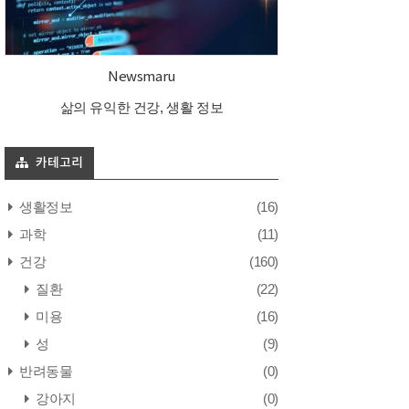
Newsmaru
삶의 유익한 건강, 생활 정보
카테고리
생활정보
(16)
과학
(11)
건강
(160)
질환
(22)
미용
(16)
성
(9)
반려동물
(0)
강아지
(0)