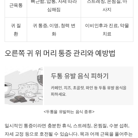
뻐근함, 압통, 자세 따라
스트레칭, 온찜질, 마
근육통
심해짐
사지
귀 질
귀 통증, 이명, 청력 변
이비인후과 진료, 약물
환
화
치료
오른쪽 귀 위 머리 통증 관리와 예방법
<두통을 유발하는 음식 종류>
일시적인 통증이라면 충분한 휴식, 스트레칭, 온찜질, 수분 섭취,
자세 교정 등으로 호전될 수 있습니다. 목과 어깨 근육을 풀어주는