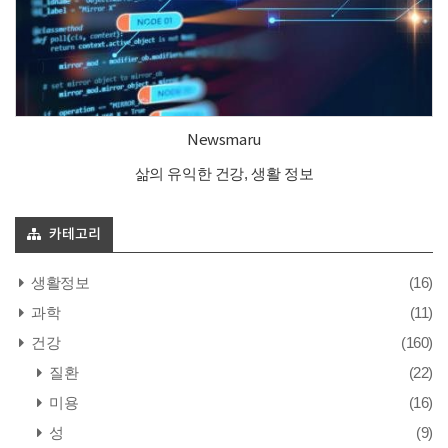
Newsmaru
삶의 유익한 건강, 생활 정보
카테고리
생활정보
(16)
과학
(11)
건강
(160)
질환
(22)
미용
(16)
성
(9)