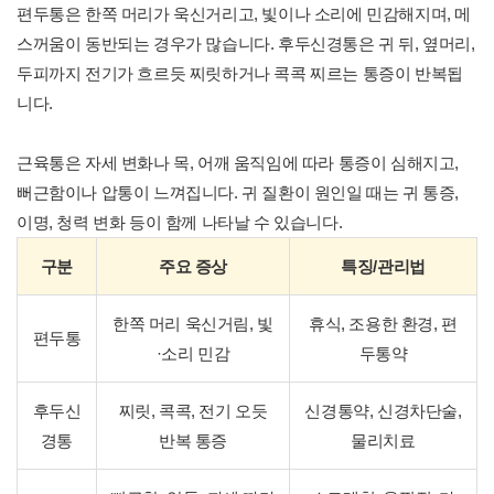
편두통은 한쪽 머리가 욱신거리고, 빛이나 소리에 민감해지며, 메
스꺼움이 동반되는 경우가 많습니다. 후두신경통은 귀 뒤, 옆머리,
두피까지 전기가 흐르듯 찌릿하거나 콕콕 찌르는 통증이 반복됩
니다.
근육통은 자세 변화나 목, 어깨 움직임에 따라 통증이 심해지고,
뻐근함이나 압통이 느껴집니다. 귀 질환이 원인일 때는 귀 통증,
이명, 청력 변화 등이 함께 나타날 수 있습니다.
구분
주요 증상
특징/관리법
한쪽 머리 욱신거림, 빛
휴식, 조용한 환경, 편
편두통
·소리 민감
두통약
후두신
찌릿, 콕콕, 전기 오듯
신경통약, 신경차단술,
경통
반복 통증
물리치료