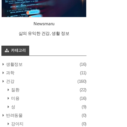
Newsmaru
삶의 유익한 건강, 생활 정보
카테고리
생활정보
(16)
과학
(11)
건강
(160)
질환
(22)
미용
(16)
성
(9)
반려동물
(0)
강아지
(0)