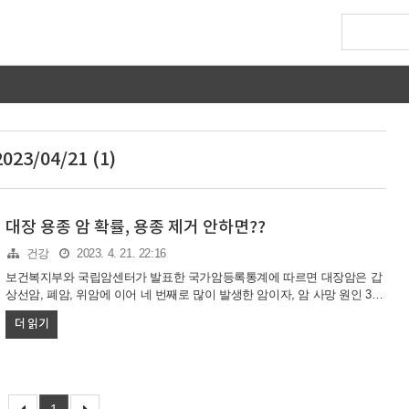
2023/04/21 (1)
대장 용종 암 확률, 용종 제거 안하면??
건강
2023. 4. 21. 22:16
보건복지부와 국립암센터가 발표한 국가암등록통계에 따르면 대장암은 갑
상선암, 폐암, 위암에 이어 네 번째로 많이 발생한 암이자, 암 사망 원인 3위
질환이기도 합니다. 대장내시경이 위험한 이유는 초기에 증상이 거의 없기
더 읽기
때문입니다. 이미 증상을 인지하고 검사를 받는 경우 대부분 암이 상당히
진행된 후에 알게 됩니다. 대장암을 예방하는 최선의 방법은 대장내시경을
주기적으로 받아 용종이 있다면 이를 제거하는 것입니다. 용종은 양성 종양
으로, 암은 아니지만 암으로 발전할 가능성이 있는 것을 말합니다. 대장 용
종 암 확률 대장 용종을 제거할 때는 반드시 용종 속에 암이 있을 가능성을