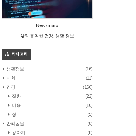
Newsmaru
삶의 유익한 건강, 생활 정보
카테고리
생활정보
(16)
과학
(11)
건강
(160)
질환
(22)
미용
(16)
성
(9)
반려동물
(0)
강아지
(0)