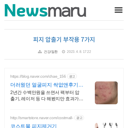
피지 압출기 부작용 7가지
건강/질환
2023. 4. 8. 17:22
https://blog.naver.com/chae_156
광고
더러웠던 얼굴피지 싹없앤후기
(+과정공유)
2년간 수백만원을 쓰면서 팩부터 압
출기, 레이저 등 다 해봤지만 효과가
없더라고요
http://smartstore.naver.com/costmall-
광고
코스트몰 피지제거기