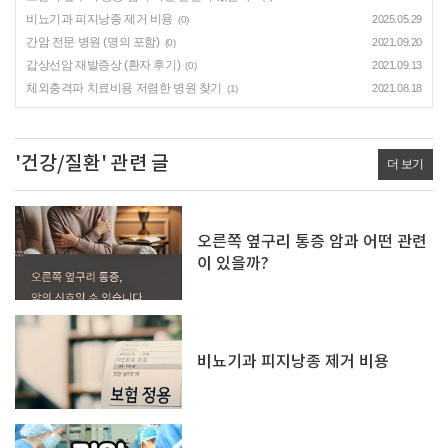
비뇨기과 피지낭종 제거 비용
2025.05.29
(0)
간암 전문 병원 (명의 포함)
2021.09.20
(0)
갑상선암 재발증상 (환자 후기)
2021.09.13
(0)
체외충격파 치료비용 저렴한 병원 찾기
2021.08.18
(1)
'건강/질환' 관련 글
더 보기
오른쪽 옆구리 통증 암과 어떤 관련
이 있을까?
비뇨기과 피지낭종 제거 비용