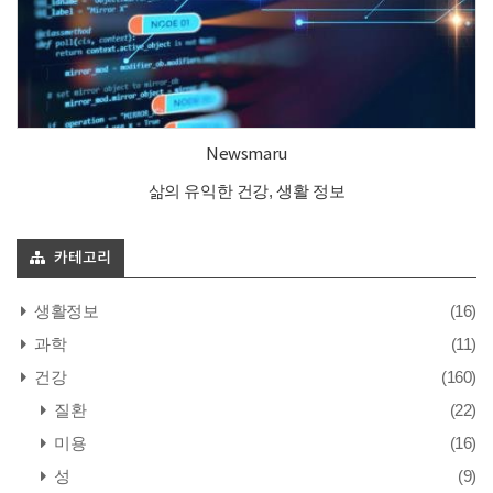
Newsmaru
삶의 유익한 건강, 생활 정보
카테고리
생활정보
(16)
과학
(11)
건강
(160)
질환
(22)
미용
(16)
성
(9)