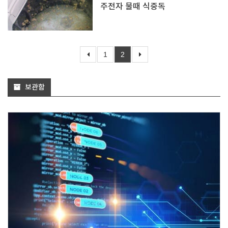
주전자 물때 식중독
1
2
보관함