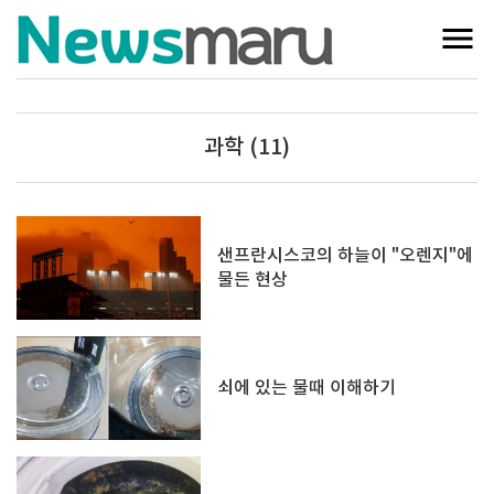
과학 (11)
샌프란시스코의 하늘이 "오렌지"에
물든 현상
쇠에 있는 물때 이해하기