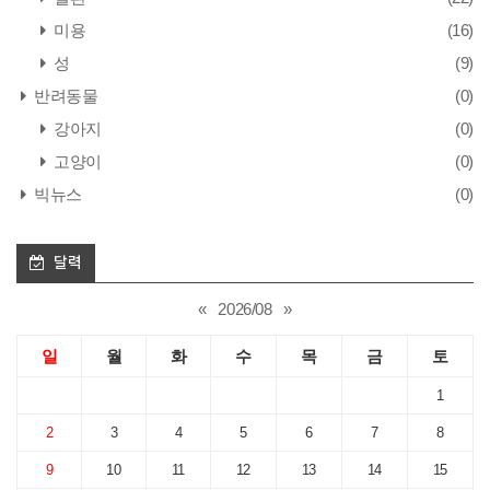
미용
(16)
성
(9)
반려동물
(0)
강아지
(0)
고양이
(0)
빅뉴스
(0)
달력
«
2026/08
»
일
월
화
수
목
금
토
1
2
3
4
5
6
7
8
9
10
11
12
13
14
15