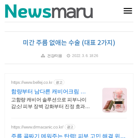
미간 주름 없애는 수술 (대표 2가지)
건강/미용
2022. 3. 6. 18:26
https://www.bellej.co.kr
광고
함량부터 남다른 캐비어크림 고
함량 캐비어 데일리 케어!
고함량 캐비어 솔루션으로 피부나이
감소! 피부 장벽 강화부터 진정 효과까
지 피부 단백질 구조와 유사하여 흡수
가 빠른 블랙 캐비어를 듬뿍!
https://www.drmacanic.co.kr/
광고
주름 골짜기 메워주는 탄력! 피부 고민 해결 위한