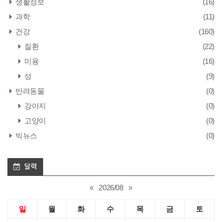
생활정보
(16)
과학
(11)
건강
(160)
질환
(22)
미용
(16)
성
(9)
반려동물
(0)
강아지
(0)
고양이
(0)
빅뉴스
(0)
달력
«
2026/08
»
일
월
화
수
목
금
토